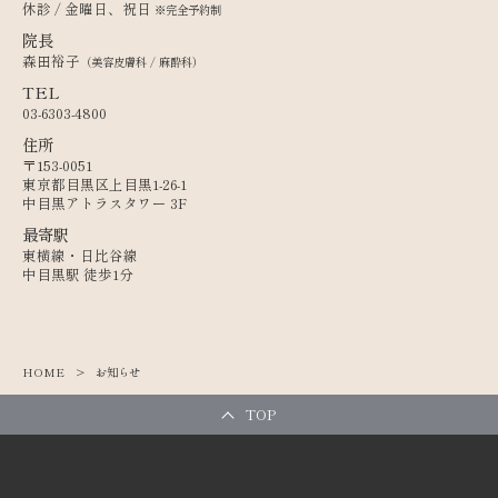
休診 / 金曜日、祝日
※完全予約制
院長
森田裕子
（美容皮膚科 / 麻酔科）
TEL
03-6303-4800
住所
〒153-0051
東京都目黒区上目黒1-26-1
中目黒アトラスタワー 3F
最寄駅
東横線・日比谷線
中目黒駅 徒歩1分
HOME
お知らせ
TOP