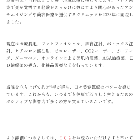
麻酔科医・内科医として長年地域医療に携わったのち、コロナ感
染で死を覚悟する経験をきっかけに兼ねてより関心があったアン
チエイジングや美容医療を提供するクリニックを2023年に開院し
ました。
現在は医療脱毛、フォトフェイシャル、肌育注射、ボトックス注
射、ヒアルロン酸注射、ピコレーザー、CO2レーザー、ピーリン
グ、ダーマペン、オンラインによる美肌内服薬、AGA治療薬、Ｅ
Ｄ治療薬の処方、化粧品販売などを行っています。
当院を立ち上げて約3年半が経ち、日々美容医療のパワーを感じ
ています。これからも、いつまでも健康で若々しく生きるための
ポジティブな影響力で多くの方を支えていきたいです。
より詳細につきましては、
こちら
をお読みいただけますと幸いで