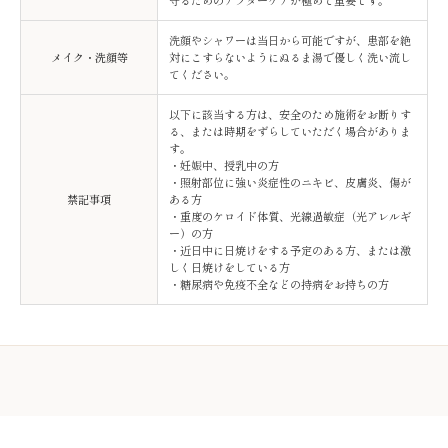
洗顔やシャワーは当日から可能ですが、患部を絶
メイク・洗顔等
対にこすらないようにぬるま湯で優しく洗い流し
てください。
以下に該当する方は、安全のため施術をお断りす
る、または時期をずらしていただく場合がありま
す。
・妊娠中、授乳中の方
・照射部位に強い炎症性のニキビ、皮膚炎、傷が
禁記事項
ある方
・重度のケロイド体質、光線過敏症（光アレルギ
ー）の方
・近日中に日焼けをする予定のある方、または激
しく日焼けをしている方
・糖尿病や免疫不全などの持病をお持ちの方