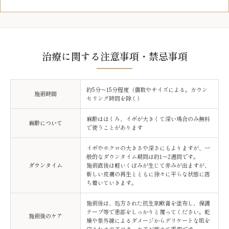
治療に関する注意事項・禁忌事項
約5分〜15分程度（個数やサイズによる。カウン
施術時間
セリング時間を除く）
麻酔はほくろ、イボが大きくて深い場合のみ無料
麻酔について
で使うことがあります
イボやホクロの大きさや深さにもよりますが、一
般的なダウンタイム期間は約1〜2週間です。
ダウンタイム
施術直後は軽いくぼみが生じて赤みが出ますが、
新しい皮膚の再生とともに徐々に平らな状態に落
ち着いていきます。
施術後は、処方された抗生剤軟膏を塗布し、保護
テープ等で患部をしっかりと覆ってください。乾
施術後のケア
燥や紫外線によるダメージからデリケートな肌を
守るためのアフターケアが極めて重要です。