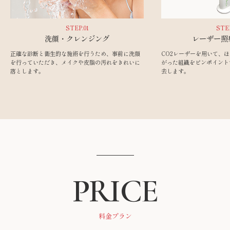
STEP.01
STEP
洗顔・クレンジング
レーザー照
正確な診断と衛生的な施術を行うため、事前に洗顔
CO2レーザーを用いて、
を行っていただき、メイクや皮脂の汚れをきれいに
がった組織をピンポイント
落とします。
去します。
PRICE
料金プラン