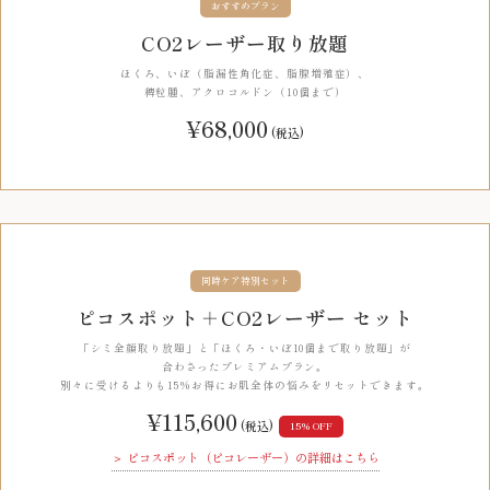
おすすめプラン
CO2レーザー取り放題
ほくろ、いぼ（脂漏性角化症、脂腺増殖症）、
稗粒腫、アクロコルドン（10個まで）
¥68,000
(税込)
同時ケア特別セット
ピコスポット＋CO2レーザー セット
「シミ全顔取り放題」と「ほくろ・いぼ10個まで取り放題」が
合わさったプレミアムプラン。
別々に受けるよりも15%お得にお肌全体の悩みをリセットできます。
¥115,600
(税込)
15% OFF
＞ ピコスポット（ピコレーザー）の詳細はこちら