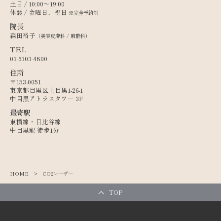
土日 / 10:00〜19:00
休診 / 金曜日、祝日
※完全予約制
院長
森田裕子
（美容皮膚科 / 麻酔科）
TEL
03-6303-4800
住所
〒153-0051
東京都目黒区上目黒1-26-1
中目黒アトラスタワー 3F
最寄駅
東横線・日比谷線
中目黒駅 徒歩1分
HOME
CO2レーザー
TOP