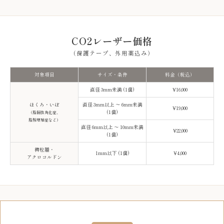
CO2レーザー価格
（保護テープ、外用薬込み）
対象項目
サイズ・条件
料金（税込）
直径 3mm未満 (1個)
¥16,000
ほくろ・いぼ
直径 3mm以上 〜 6mm未満
¥19,000
(1個)
（脂漏性角化症、
脂腺増殖症など）
直径 6mm以上 〜 10mm未満
¥22,000
(1個)
稗粒腫・
1mm以下 (1個)
¥4,000
アクロコルドン