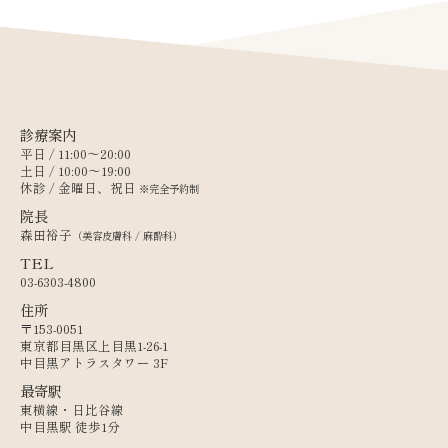
診療案内
平日 / 11:00〜20:00
土日 / 10:00〜19:00
休診 / 金曜日、祝日
※完全予約制
院長
森田裕子
（美容皮膚科 / 麻酔科）
TEL
03-6303-4800
住所
〒153-0051
東京都目黒区上目黒1-26-1
中目黒アトラスタワー 3F
最寄駅
東横線・日比谷線
中目黒駅 徒歩1分