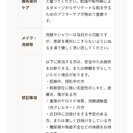
施術後の
と覆ってください。乾燥や紫外線によ
ケア
るダメージからデリケートな肌を守る
ためのアフターケアが極めて重要で
す。
洗顔やシャワーは当日から可能です
メイク・
が、患部を絶対にこすらないようにぬ
洗顔等
るま湯で優しく洗い流してください。
以下に該当する方は、安全のため施術
をお断りする、または時期をずらして
いただく場合があります。
・妊娠中、授乳中の方
・照射部位に強い炎症性のニキビ、皮
膚炎、傷がある方
禁記事項
・重度のケロイド体質、光線過敏症
（光アレルギー）の方
・近日中に日焼けをする予定のある
方、または激しく日焼けをしている方
・糖尿病や免疫不全などの持病をお持