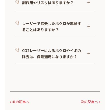
副作用やリスクはありますか？
りますが、自然に剥がれ落ちる前に無理に引
っ張ると、赤みが長引いたり、色素沈着や傷
主な副作用として、一時的な赤み、色素沈
跡として残ってしまう原因になります。
着、へこみ、肥厚性瘢痕（盛り上がり）、取
洗顔やスキンケアの際も、極力こすらないよ
レーザーで除去したホクロが再発す
り残し、感染などがあります。
うに優しく触れてください。
また、施術後の軟膏塗布、紫外線対策、保湿
ることはありますか？
が不十分だった場合、炎症後色素沈着を起こ
す場合があります。
はい、細胞が皮膚の深い部分に残っていると
多くは数か月で自然に改善しますが、アフタ
再発する可能性があります。
CO2レーザーによるホクロやイボの
ーケアが極めて重要です。
その場合は、肌が完全に回復する3ヶ月〜半
年以上の期間を空けてから再照射を行いま
除去は、保険適用になりますか？
す。
見た目の改善を目的とした美容治療の場合
は、原則として自由診療（全額自己負担）に
なります。
ただし、生活に支障があるイボなど、医師が
医療上必要と判断した場合は保険が適用され
るケースもあります。
« 前の記事へ
次の記事へ »