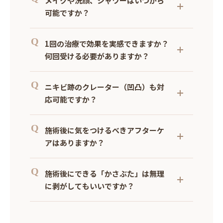
メイクや洗顔、シャワーはいつから
が、一般的には１～２週間程度です。
可能ですか？
洗顔やシャワーは、当日から可能ですが、ぬ
1回の治療で効果を実感できますか？
るま湯で優しく洗い流す程度にし、患部をこ
すらないようにしてください。なお、肌に微
何回受ける必要がありますか？
細な穴が開いている状態なため、化粧品の成
イボの多くは１回で取れます。ただ大きいも
分が侵入してトラブルを起こすのを防ぐため
ニキビ跡のクレーター（凹凸）も対
の、根が深いもの、隆起が大きなものでは一
に24時間はメイクはお控えください。
部が残ってしまい２回必要なことがありま
応可能ですか？
す。
CO2レーザーはイボ、ホクロなどの隆起した
ホクロも１回で取れることが多いですが 大き
施術後に気をつけるべきアフターケ
ものに対して効果を発揮しますのでニキビ
いもの、色が濃いもの、盛り上がりが強いも
跡、クレーターに対してはピコフラクショナ
の、深いものでは傷跡を大きくしないために
アはありますか？
ル、ダーマペン、肌育注射（ジュベルッ
二回に分けて照射することもあります。
施術後はテープ、抗生剤軟膏などで保護して
ク）、フォトフェイシャルなどの施術をお勧
施術後にできる「かさぶた」は無理
乾燥、紫外線から守ってください。
めします。
に剥がしてもいいですか？
絶対に無理に剥がさないでください。
3日前後から肌がザラザラして剥がしたくな