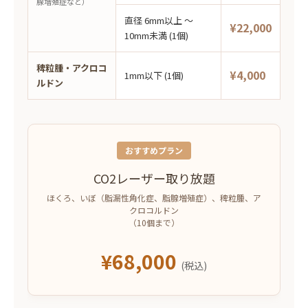
腺増殖症など）
直径 6mm以上 〜
¥22,000
10mm未満 (1個)
稗粒腫・アクロコ
¥4,000
1mm以下 (1個)
ルドン
おすすめプラン
CO2レーザー取り放題
ほくろ、いぼ（脂漏性角化症、脂腺増殖症）、稗粒腫、ア
クロコルドン
（10個まで）
¥68,000
(税込)