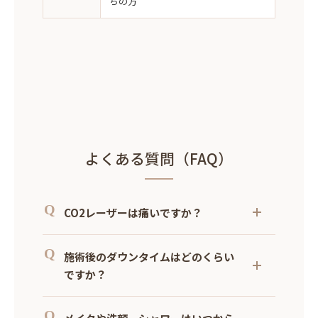
ちの方
よくある質問（FAQ）
CO2レーザーは痛いですか？
痛みは部位によっても違いはありますが チ
施術後のダウンタイムはどのくらい
リチリとした細かい刺激を感じる程度のこと
が多いです。イボやホクロの大きさや深さに
ですか？
よっては外用麻酔薬を使用することもありま
イボやホクロの大きさや深さにもよります
す。